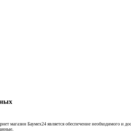
нных
рнет магазин Баумех24 является обеспечение необходимого и д
данные.