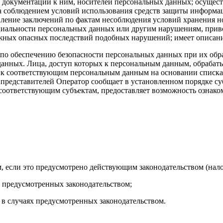
 документации к ним, носителей персональных данных; осущест
а соблюдением условий использования средств защиты информа
вление заключений по фактам несоблюдения условий хранения н
циальности персональных данных или другим нарушениям, при
ожных опасных последствий подобных нарушений; имеет описан
й по обеспечению безопасности персональных данных при их об
 данных. Лица, доступ которых к персональным данным, обраба
 к соответствующим персональным данным на основании списка
 представителей Оператор сообщает в установленном порядке с
оответствующим субъектам, предоставляет возможность ознако
, если это предусмотрено действующим законодательством (нало
х предусмотренных законодательством;
, в случаях предусмотренных законодательством.