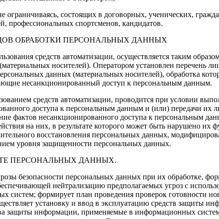
не ограничиваясь, состоящих в договорных, ученических, гражд
ей, профессиональных спортсменов, кандидатов.
ВИДОВ ОБРАБОТКИ ПЕРСОНАЛЬНЫХ ДАННЫХ
ользования средств автоматизации, осуществляется таким образ
(материальных носителей). Оператором установлен перечень л
ерсональных данных (материальных носителей), обработка котор
чающие несанкционированный доступ к персональным данным.
ьзованием средств автоматизации, проводится при условии вып
ванного доступа к персональным данным и (или) передачи их л
ие фактов несанкционированного доступа к персональным данн
ствия на них, в результате которого может быть нарушено их 
едлительного восстановления персональных данных, модифицир
чением уровня защищенности персональных данных.
ИТЕ ПЕРСОНАЛЬНЫХ ДАННЫХ.
розы безопасности персональных данных при их обработке, форм
беспечивающей нейтрализацию предполагаемых угроз с использ
х систем; формирует план проведения проверок готовности но
ществляет установку и ввод в эксплуатацию средств защиты ин
ва защиты информации, применяемые в информационных система