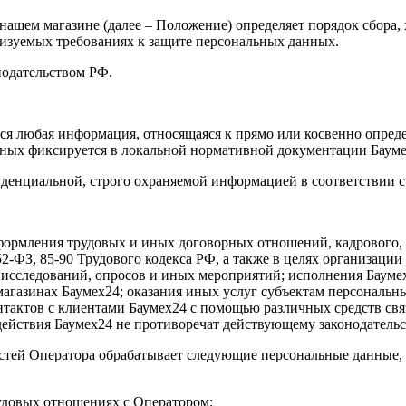
нашем магазине (далее – Положение) определяет порядок сбора,
ализуемых требованиях к защите персональных данных.
нодательством РФ.
ся любая информация, относящаяся к прямо или косвенно опред
ных фиксируется в локальной нормативной документации Бауме
денциальной, строго охраняемой информацией в соответствии с
формления трудовых и иных договорных отношений, кадрового, б
-ФЗ, 85-90 Трудового кодекса РФ, а также в целях организации и
исследований, опросов и иных мероприятий; исполнения Баумех
магазинах Баумех24; оказания иных услуг субъектам персональн
актов с клиентами Баумех24 с помощью различных средств связи,
и действия Баумех24 не противоречат действующему законодательс
ностей Оператора обрабатывает следующие персональные данные
удовых отношениях с Оператором;